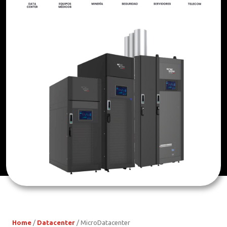
Home
/
Datacenter
/ MicroDatacenter