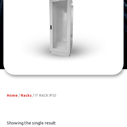
Home
/
Racks
/ IT RACK IP55
Showing the single result