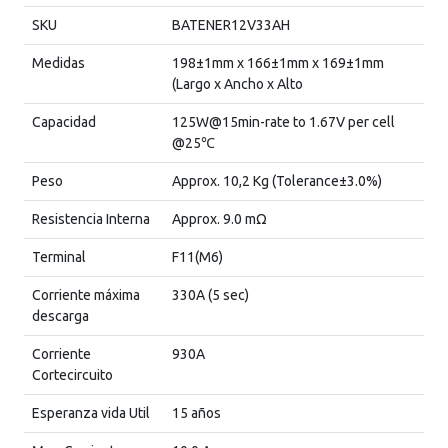
SKU
BATENER12V33AH
Medidas
198±1mm x 166±1mm x 169±1mm
(Largo x Ancho x Alto
Capacidad
125W@15min-rate to 1.67V per cell
@25℃
Peso
Approx. 10,2 Kg (Tolerance±3.0%)
Resistencia Interna
Approx. 9.0 mΩ
Terminal
F11(M6)
Corriente máxima
330A (5 sec)
descarga
Corriente
930A
Cortecircuito
Esperanza vida Util
15 años