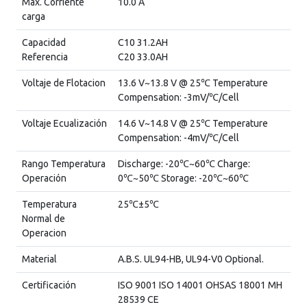
Max. Corriente
10.0 A
carga
Capacidad
C10 31.2AH
Referencia
C20 33.0AH
Voltaje de Flotacion
13.6 V~13.8 V @ 25℃ Temperature
Compensation: -3mV/℃/Cell
Voltaje Ecualización
14.6 V~14.8 V @ 25℃ Temperature
Compensation: -4mV/℃/Cell
Rango Temperatura
Discharge: -20℃~60℃ Charge:
Operación
0℃~50℃ Storage: -20℃~60℃
Temperatura
25℃±5℃
Normal de
Operacion
Material
A.B.S. UL94-HB, UL94-V0 Optional.
Certificación
ISO 9001 ISO 14001 OHSAS 18001 MH
28539 CE