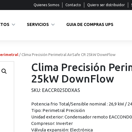
Quienes Somos
Contacto
Quiero ser distribuidor
CTOS
SERVICIOS
GUIA DE COMPRAS UPS
erimetral
/ Clima Precisión Perimetral AirSafe CR 25kW DownFlow
Clima Precisión Peri
25kW DownFlow
SKU:
EACCR025DDXAS
Potencia frio Total/Sensible nominal : 26,9 kW / 2
Tipo: Perimetral Precisión
Unidad exterior: Condensador remoto EACCOND
Compresor: Inverter
Válvula expansión: Electrónica