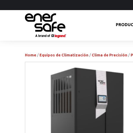
PRODU
Home
/
Equipos de Climatización
/
Clima de Precisión
/
P