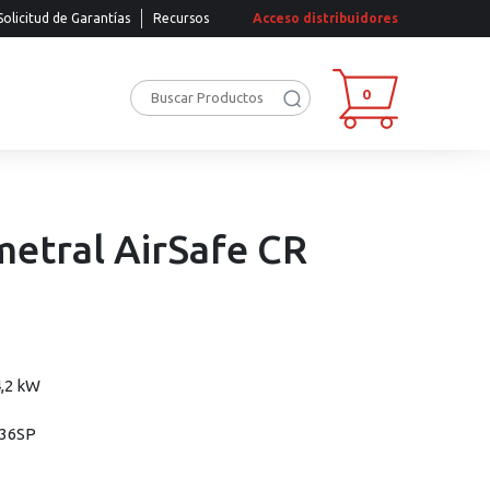
Solicitud de Garantías
Recursos
Acceso distribuidores
0
metral AirSafe CR
4,2 kW
036SP