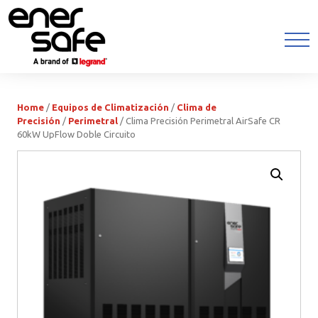
Home
/
Equipos de Climatización
/
Clima de
Precisión
/
Perimetral
/ Clima Precisión Perimetral AirSafe CR
60kW UpFlow Doble Circuito