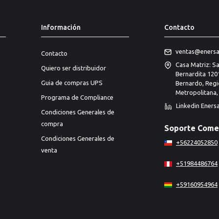
Información
Contacto
ventas@enersa
Contacto
Casa Matriz: S
Quiero ser distribuidor
Bernardita 120
Guia de compras UPS
Bernardo, Reg
Metropolitana, 
Programa de Compliance
Linkedin Eners
Condiciones Generales de
compra
Soporte Comer
Condiciones Generales de
+56224052850
venta
+51984486764
+59160954964