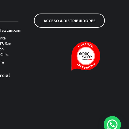
ACCESO A DISTRIBUIDORES
felatam.com
anta
17, San
ión
Chile.
afe
cial