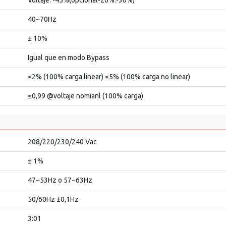
40~70Hz
± 10%
Igual que en modo Bypass
≤2% (100% carga linear) ≤5% (100% carga no linear)
≤0,99 @voltaje nomianl (100% carga)
208/220/230/240 Vac
± 1%
47~53Hz o 57~63Hz
50/60Hz ±0,1Hz
3:01