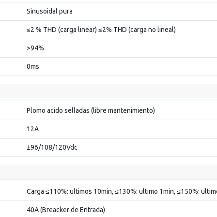
Sinusoidal pura
≤2 % THD (carga linear) ≤2% THD (carga no lineal)
>94%
0ms
Plomo acido selladas (libre mantenimiento)
12A
±96/108/120Vdc
Carga ≤110%: ultimos 10min, ≤130%: ultimo 1min, ≤150%: ult
40A (Breacker de Entrada)