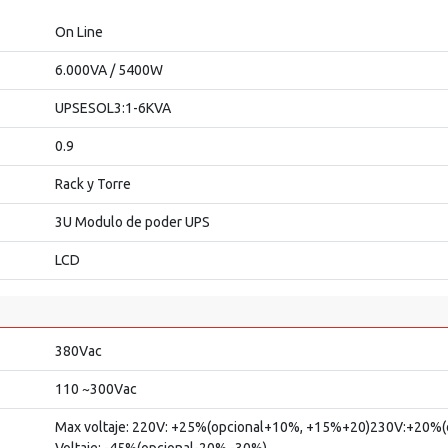
On Line
6.000VA / 5400W
UPSESOL3:1-6KVA
0.9
Rack y Torre
3U Modulo de poder UPS
LCD
380Vac
110 ~300Vac
Max voltaje: 220V: +25%(opcional+10%, +15%+20)230V:+20%
Voltaje: -45%(opcional-20%.-30%)