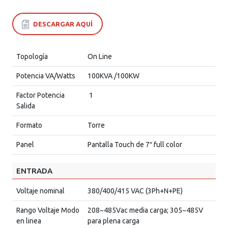
DESCARGAR AQUÍ
Topología
On Line
Potencia VA/Watts
100KVA /100KW
Factor Potencia
1
Salida
Formato
Torre
Panel
Pantalla Touch de 7″ full color
ENTRADA
Voltaje nominal
380/400/415 VAC (3Ph+N+PE)
Rango Voltaje Modo
208~485Vac media carga; 305~485V
en linea
para plena carga