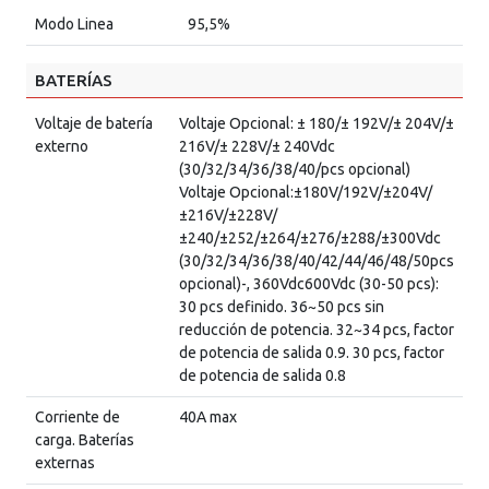
Modo Linea
95,5%
BATERÍAS
Voltaje de batería
Voltaje Opcional: ± 180/± 192V/± 204V/±
externo
216V/± 228V/± 240Vdc
(30/32/34/36/38/40/pcs opcional)
Voltaje Opcional:±180V/192V/±204V/
±216V/±228V/
±240/±252/±264/±276/±288/±300Vdc
(30/32/34/36/38/40/42/44/46/48/50pcs
opcional)-, 360Vdc600Vdc (30-50 pcs):
30 pcs definido. 36~50 pcs sin
reducción de potencia. 32~34 pcs, factor
de potencia de salida 0.9. 30 pcs, factor
de potencia de salida 0.8
Corriente de
40A max
carga. Baterías
externas