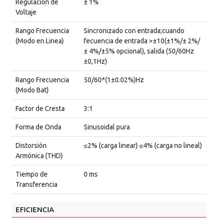
Regulacion de
± 1%
Voltaje
Rango Frecuencia
Sincronizado con entrada;cuando
(Modo en Linea)
fecuencia de entrada >±10(±1%/± 2%/
± 4%/±5% opcional), salida (50/60Hz
±0,1Hz)
Rango Frecuencia
50/60*(1±0.02%)Hz
(Modo Bat)
Factor de Cresta
3:1
Forma de Onda
Sinusoidal pura
Distorsión
≤2% (carga linear) ≤4% (carga no lineal)
Armónica (THD)
Tiempo de
0 ms
Transferencia
EFICIENCIA