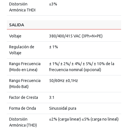
Distorsión
≤3%
Armónica THDI
SALIDA
Voltaje
380/400/415 VAC (3Ph+N+PE)
Regulación de
± 1%
Voltaje
Rango Frecuencia
± 1%/ ± 2%/ ± 4%/ ± 5%/ ± 10% de la
(Modo en Linea)
frecuencia nominal (opcional)
Rango Frecuencia
50/60Hz ±0,1Hz
(Modo Bat)
Factor de Cresta
3:1
Forma de Onda
Sinusoidal pura
Distorsión
≤2% (carga linear) ≤5% (carga no lineal)
Armónica (THD)