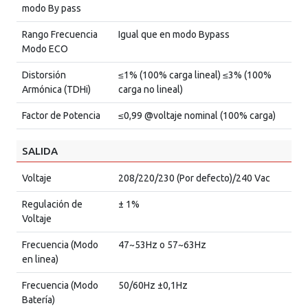
modo By pass
Rango Frecuencia
Igual que en modo Bypass
Modo ECO
Distorsión
≤1% (100% carga lineal) ≤3% (100%
Armónica (TDHi)
carga no lineal)
Factor de Potencia
≤0,99 @voltaje nominal (100% carga)
SALIDA
Voltaje
208/220/230 (Por defecto)/240 Vac
Regulación de
± 1%
Voltaje
Frecuencia (Modo
47~53Hz o 57~63Hz
en linea)
Frecuencia (Modo
50/60Hz ±0,1Hz
Batería)