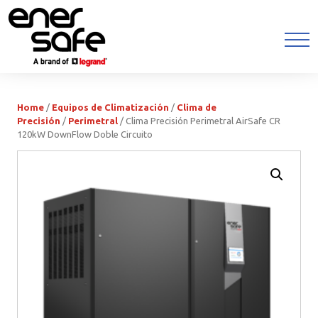
Home
/
Equipos de Climatización
/
Clima de
Precisión
/
Perimetral
/ Clima Precisión Perimetral AirSafe CR
120kW DownFlow Doble Circuito