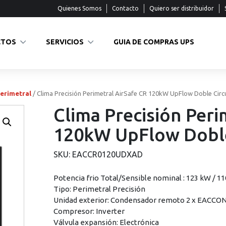
Quienes Somos
Contacto
Quiero ser distribuidor
CTOS
SERVICIOS
GUIA DE COMPRAS UPS
erimetral
/ Clima Precisión Perimetral AirSafe CR 120kW UpFlow Doble Circ
Clima Precisión Peri
120kW UpFlow Doble
SKU:
EACCR0120UDXAD
Potencia frio Total/Sensible nominal : 123 kW / 1
Tipo: Perimetral Precisión
Unidad exterior: Condensador remoto 2 x EACC
Compresor: Inverter
Válvula expansión: Electrónica