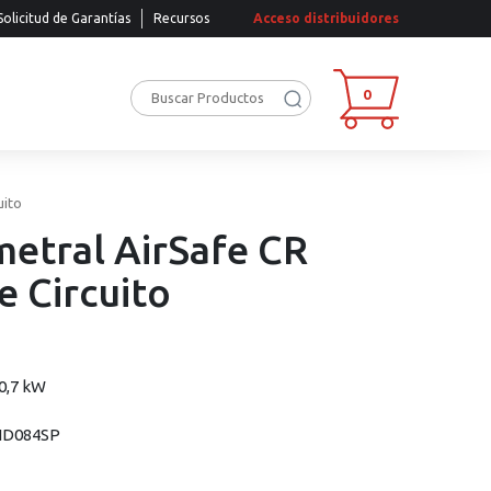
Solicitud de Garantías
Recursos
Acceso distribuidores
0
uito
metral AirSafe CR
 Circuito
10,7 kW
OND084SP